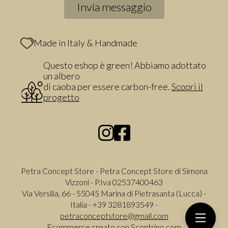
Made in Italy & Handmade
Questo eshop è green! Abbiamo adottato
un albero
di caoba per essere carbon-free.
Scopri il
progetto
Petra Concept Store - Petra Concept Store di Simona
Vizzoni - P.Iva 02537400463
Via Versilia, 66 - 55045 Marina di Pietrasanta (Lucca) -
Italia - +39 3281893549 -
petraconceptstore@gmail.com
Ecommerce creato con
Scontrino.com