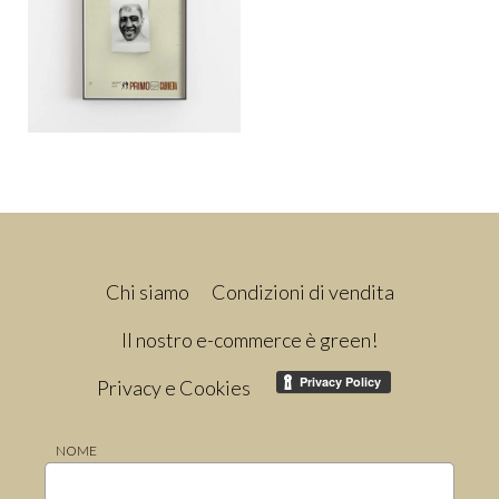
Chi siamo
Condizioni di vendita
Il nostro e-commerce è green!
Privacy e Cookies
NOME