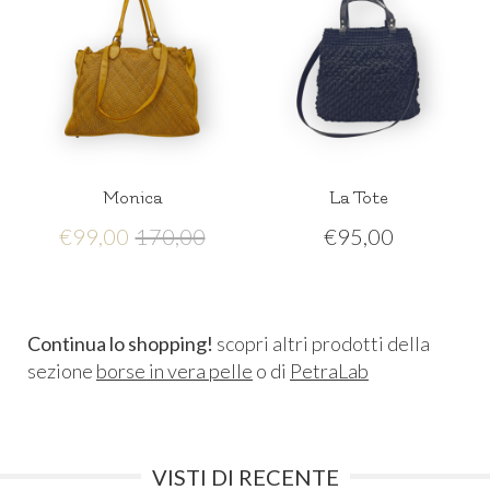
Monica
La Tote
€
99,00
170,00
€
95,00
Continua lo shopping!
scopri altri prodotti della
sezione
borse in vera pelle
o di
PetraLab
VISTI DI RECENTE